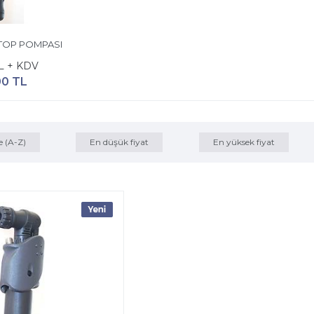
TOP POMPASI
TL + KDV
00 TL
e (A-Z)
En düşük fiyat
En yüksek fiyat