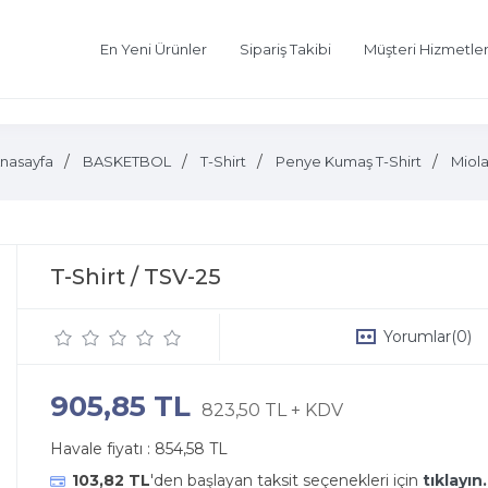
En Yeni Ürünler
Sipariş Takibi
Müşteri Hizmetler
nasayfa
BASKETBOL
T-Shirt
Penye Kumaş T-Shirt
Miol
T-Shirt / TSV-25
Yorumlar
(0)
905,85 TL
823,50 TL + KDV
Havale fiyatı :
854,58 TL
103,82 TL
'den başlayan taksit seçenekleri için
tıklayın.