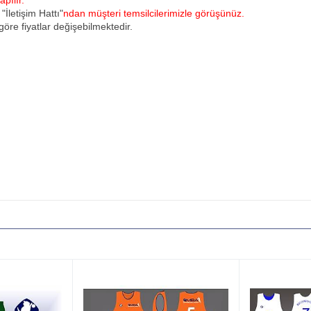
pılır.
u
"İletişim Hattı"
ndan müşteri temsilcilerimizle görüşünüz.
öre fiyatlar değişebilmektedir.