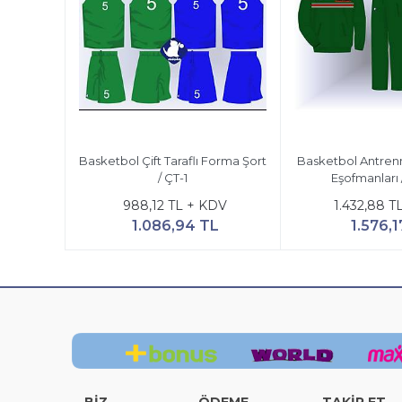
Basketbol Çift Taraflı Forma Şort
Basketbol Antre
/ ÇT-1
Eşofmanları 
988,12 TL + KDV
1.432,88 T
1.086,94 TL
1.576,1