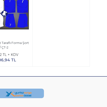
t Taraflı Forma Şort
/ ÇT-2
2 TL + KDV
86,94 TL