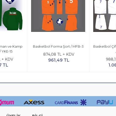
nman ve Kamp
Basketbol Forma Şort / MFB-3
Basketbol Çif
/ YKE-15
874,08 TL + KDV
L + KDV
988,1
961,49 TL
7 TL
1.0