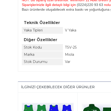
NOT: Bu sipariş özel üretimdir. Minimum 12 Adet üretim ya
Siparişlerinizle ilgili detaylı bilgi için
(0224)220 93 63
nol
Bazı ürünlerde oluşabilecek extra baskı ve yoğunluğuna g
Teknik Özellikler
Yaka Tipleri
V Yaka
Diğer Özellikler
Stok Kodu
TSV-25
Marka
Miola
Stok Durumu
Var
İLGINIZI ÇEKEBILECEK DIĞER ÜRÜNLER