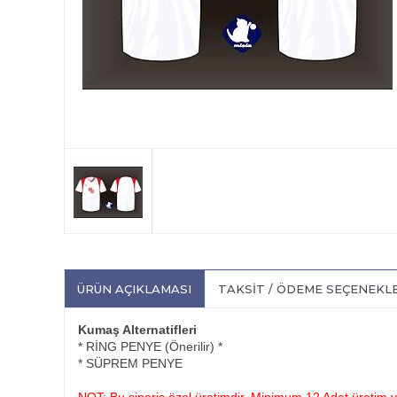
ÜRÜN AÇIKLAMASI
TAKSIT / ÖDEME SEÇENEKL
Kumaş Alternatifleri
* RİNG PENYE (Önerilir) *
* SÜPREM PENYE