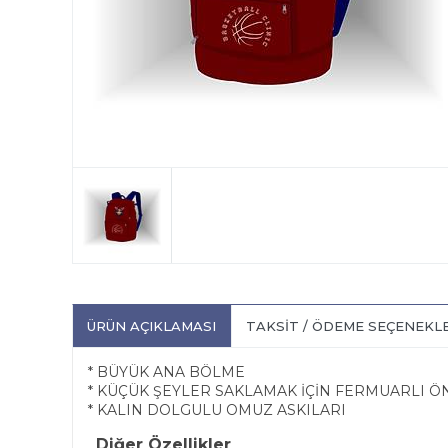
ÜRÜN AÇIKLAMASI
TAKSIT / ÖDEME SEÇENEKL
* BÜYÜK ANA BÖLME
* KÜÇÜK ŞEYLER SAKLAMAK İÇİN FERMUARLI Ö
* KALIN DOLGULU OMUZ ASKILARI
Diğer Özellikler