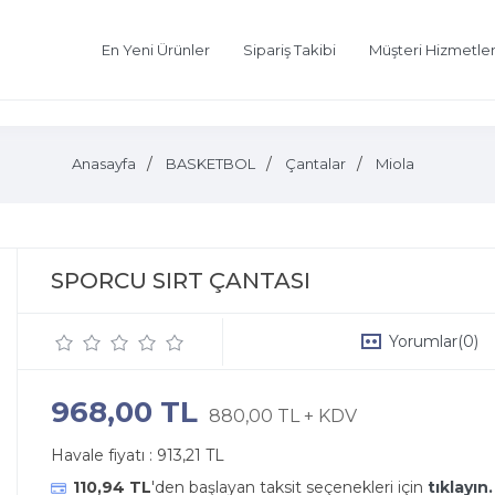
En Yeni Ürünler
Sipariş Takibi
Müşteri Hizmetler
Anasayfa
BASKETBOL
Çantalar
Miola
SPORCU SIRT ÇANTASI
Yorumlar
(0)
968,00 TL
880,00 TL + KDV
Havale fiyatı :
913,21 TL
110,94 TL
'den başlayan taksit seçenekleri için
tıklayın.