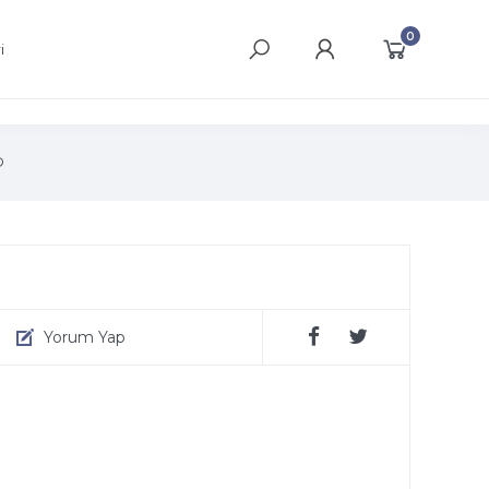
0
i
O
Yorum Yap