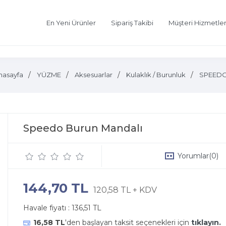
En Yeni Ürünler
Sipariş Takibi
Müşteri Hizmetler
nasayfa
YÜZME
Aksesuarlar
Kulaklık / Burunluk
SPEED
Speedo Burun Mandalı
Yorumlar
(0)
144,70 TL
120,58 TL + KDV
Havale fiyatı :
136,51 TL
16,58 TL
'den başlayan taksit seçenekleri için
tıklayın.