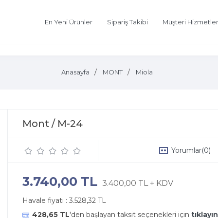
En Yeni Ürünler
Sipariş Takibi
Müşteri Hizmetler
Anasayfa
MONT
Miola
Mont / M-24
Yorumlar
(0)
3.740,00 TL
3.400,00 TL + KDV
Havale fiyatı :
3.528,32 TL
428,65 TL
'den başlayan taksit seçenekleri için
tıklayın