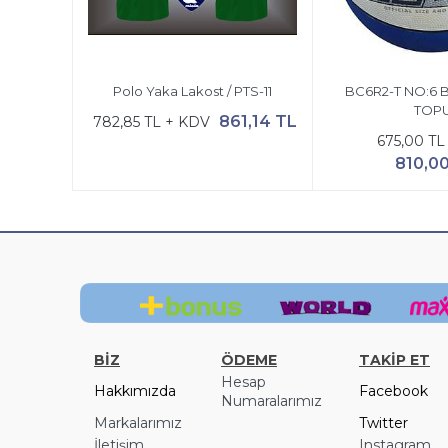
Polo Yaka Lakost / PTS-11
BC6R2-T NO:6
TOP
861,14 TL
782,85 TL + KDV
675,00 TL
810,0
BİZ
ÖDEME
TAKİP ET
Hesap
Hakkımızda
Facebook
Numaralarımız
Markalarımız
Twitter
İletişim
Instagram