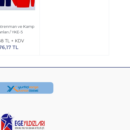
ntrenman ve Kamp
nları / YKE-5
,88 TL + KDV
76,17 TL