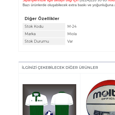
Siparişlerinizle ilgili detaylı bilgi için
(0224)220 93 63
nol
Bazı ürünlerde oluşabilecek extra baskı ve yoğunluğuna g
Diğer Özellikler
Stok Kodu
M-24
Marka
Miola
Stok Durumu
Var
İLGINIZI ÇEKEBILECEK DIĞER ÜRÜNLER