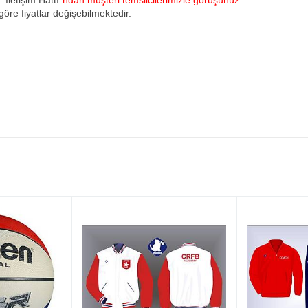
u
"İletişim Hattı"
ndan müşteri temsilcilerimizle görüşünüz.
öre fiyatlar değişebilmektedir.