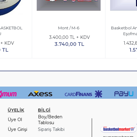
 BASKETBOL
Mont / M-6
Basketbol A
U
Eşofma
3.400,00 TL + KDV
 + KDV
1.432
3.740,00 TL
0 TL
1.5
ÜYELİK
BİLGİ
Boy/Beden
Üye Ol
Tablosu
Üye Girişi
Sipariş Takibi