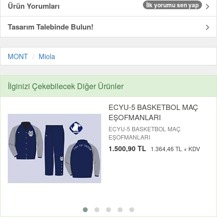
Ürün Yorumları
İlk yorumu sen yap
Tasarım Talebinde Bulun!
MONT
Miola
İlginizi Çekebilecek Diğer Ürünler
ECYU-5 BASKETBOL MAÇ
EŞOFMANLARI
ECYU-5 BASKETBOL MAÇ
EŞOFMANLARI
1.500,90 TL
1.364,46 TL + KDV