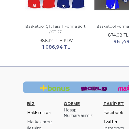
Basketbol Çift Taraflı Forma Şort
Basketbol Forma 
/ ÇT-27
874,08 TL
988,12 TL + KDV
961,4
1.086,94 TL
BİZ
ÖDEME
TAKİP ET
Hesap
Hakkımızda
Facebook
Numaralarımız
Markalarımız
Twitter
İletişim
Instagram