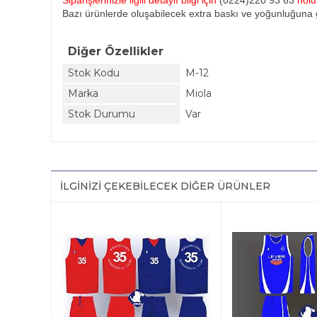
Siparişlerinizle ilgili detaylı bilgi için
(0224)220 93 63
nol
Bazı ürünlerde oluşabilecek extra baskı ve yoğunluğuna g
Diğer Özellikler
Stok Kodu
M-12
Marka
Miola
Stok Durumu
Var
İLGINIZI ÇEKEBILECEK DIĞER ÜRÜNLER