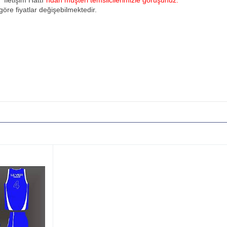
u
"İletişim Hattı"
ndan müşteri temsilcilerimizle görüşünüz.
öre fiyatlar değişebilmektedir.