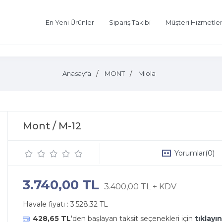
En Yeni Ürünler
Sipariş Takibi
Müşteri Hizmetler
Anasayfa
MONT
Miola
Mont / M-12
Yorumlar
(0)
3.740,00 TL
3.400,00 TL + KDV
Havale fiyatı :
3.528,32 TL
428,65 TL
'den başlayan taksit seçenekleri için
tıklayın