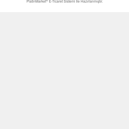
®
PlatinMarket
E-Ticaret Sistemi
İle Hazırlanmıştır.