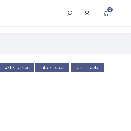
0
i
l Taktik Tahtası
Futbol Topları
Futsal Topları