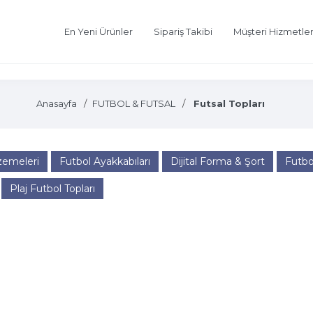
En Yeni Ürünler
Sipariş Takibi
Müşteri Hizmetler
Anasayfa
FUTBOL & FUTSAL
Futsal Topları
emeleri
Futbol Ayakkabıları
Dijital Forma & Şort
Futbo
Plaj Futbol Topları