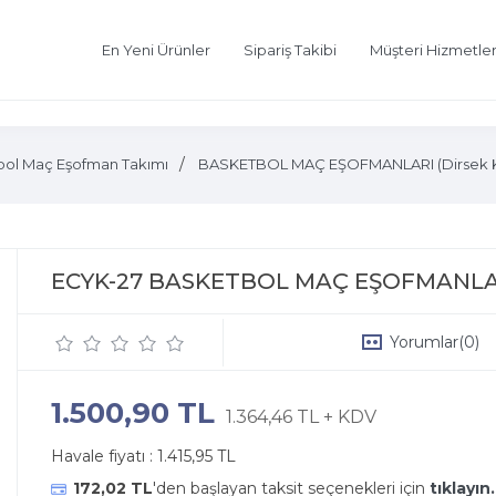
En Yeni Ürünler
Sipariş Takibi
Müşteri Hizmetler
ol Maç Eşofman Takımı
BASKETBOL MAÇ EŞOFMANLARI (Dirsek Kol 
ECYK-27 BASKETBOL MAÇ EŞOFMANLA
Yorumlar
(0)
1.500,90 TL
1.364,46 TL + KDV
Havale fiyatı :
1.415,95 TL
172,02 TL
'den başlayan taksit seçenekleri için
tıklayın.