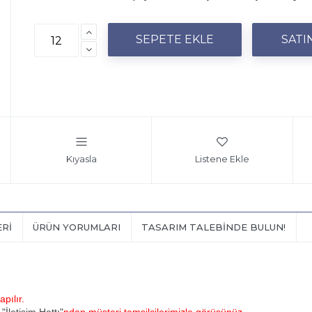
Kıyasla
Listene Ekle
ERI
ÜRÜN YORUMLARI
TASARIM TALEBINDE BULUN!
pılır.