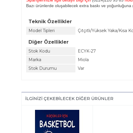
Siparişlerinizle ilgili detaylı bilgi için
(0224)220 93 63
nol
Bazı ürünlerde oluşabilecek extra baskı ve yoğunluğuna g
Teknik Özellikler
Model Tipleri
Çıtçıtlı/Yüksek Yaka/Kısa Ko
Diğer Özellikler
Stok Kodu
ECYK-27
Marka
Miola
Stok Durumu
Var
İLGINIZI ÇEKEBILECEK DIĞER ÜRÜNLER