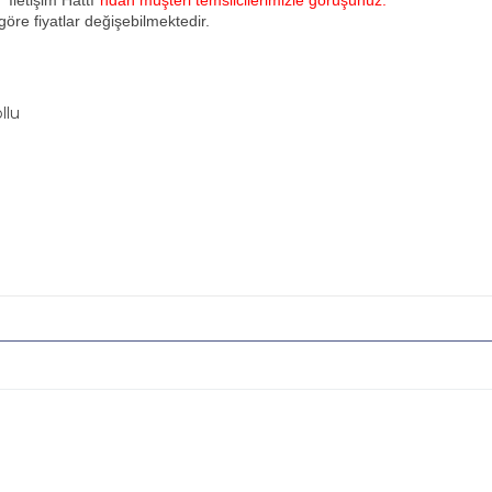
u
"İletişim Hattı"
ndan müşteri temsilcilerimizle görüşünüz.
öre fiyatlar değişebilmektedir.
llu