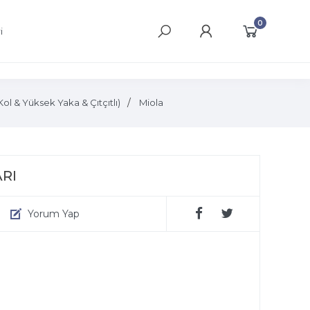
0
i
& Yüksek Yaka & Çıtçıtlı)
Miola
RI
Yorum Yap