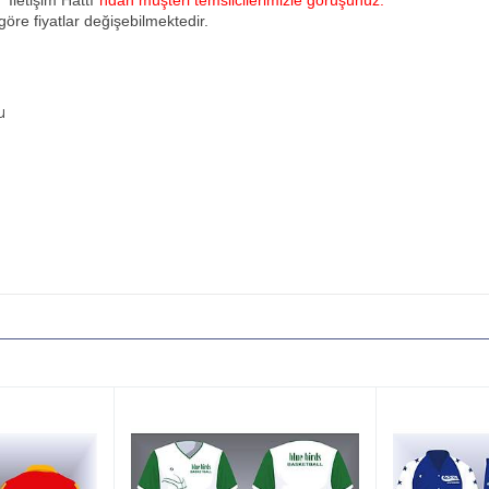
u
"İletişim Hattı"
ndan müşteri temsilcilerimizle görüşünüz.
öre fiyatlar değişebilmektedir.
u