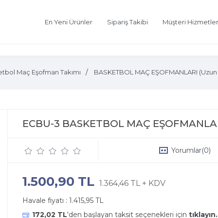
En Yeni Ürünler
Sipariş Takibi
Müşteri Hizmetler
etbol Maç Eşofman Takımı
BASKETBOL MAÇ EŞOFMANLARI (Uzun Kol 
ECBU-3 BASKETBOL MAÇ EŞOFMANLA
Yorumlar
(0)
1.500,90 TL
1.364,46 TL + KDV
Havale fiyatı :
1.415,95 TL
172,02 TL
'den başlayan taksit seçenekleri için
tıklayın.