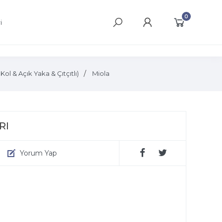
0
i
& Açık Yaka & Çıtçıtlı)
Miola
RI
Yorum Yap