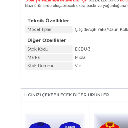
Siparişlerinizle ilgili detaylı bilgi için
(0224)220 93 63
nol
Bazı ürünlerde oluşabilecek extra baskı ve yoğunluğuna g
Teknik Özellikler
Model Tipleri
Çıtçıtlı/Açık Yaka/Uzun Koll
Diğer Özellikler
Stok Kodu
ECBU-3
Marka
Miola
Stok Durumu
Var
İLGINIZI ÇEKEBILECEK DIĞER ÜRÜNLER