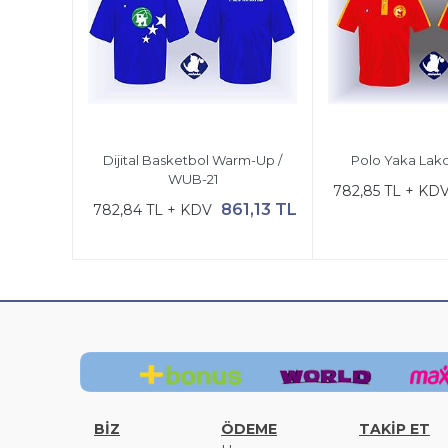
Dijital Basketbol Warm-Up /
Polo Yaka Lako
WUB-21
782,85 TL + KD
861,13 TL
782,84 TL + KDV
BİZ
ÖDEME
TAKİP ET