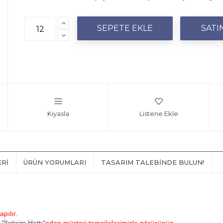
Kıyasla
Listene Ekle
ERI
ÜRÜN YORUMLARI
TASARIM TALEBINDE BULUN!
pılır.