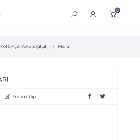
0
i
& Açık Yaka & Çıtçıtlı)
Miola
ARI
Yorum Yap