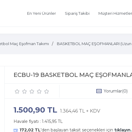
En Yeni Ürünler
Sipariş Takibi
Müşteri Hizmetler
etbol Maç Eşofman Takımı
BASKETBOL MAÇ EŞOFMANLARI (Uzun Kol 
ECBU-19 BASKETBOL MAÇ EŞOFMANL
Yorumlar
(0)
1.500,90 TL
1.364,46 TL + KDV
Havale fiyatı :
1.415,95 TL
172,02 TL
'den başlayan taksit seçenekleri için
tıklayın.