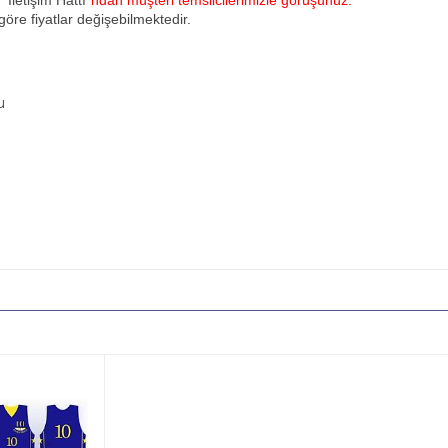
u
"İletişim Hattı"
ndan müşteri temsilcilerimizle görüşünüz.
öre fiyatlar değişebilmektedir.
u