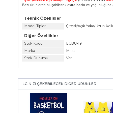
Siparişlerinizle ilgili detaylı bilgi için
(0224)220 93 63
nol
Bazı ürünlerde oluşabilecek extra baskı ve yoğunluğuna g
Teknik Özellikler
Model Tipleri
Çıtçıtlı/Açık Yaka/Uzun Koll
Diğer Özellikler
Stok Kodu
ECBU-19
Marka
Miola
Stok Durumu
Var
İLGINIZI ÇEKEBILECEK DIĞER ÜRÜNLER