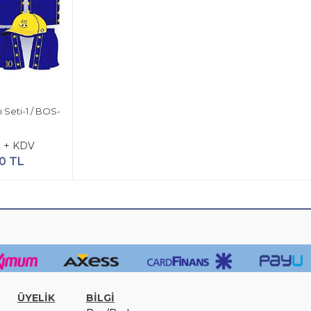
 Seti-1 / BOS-
L + KDV
0 TL
ÜYELİK
BİLGİ