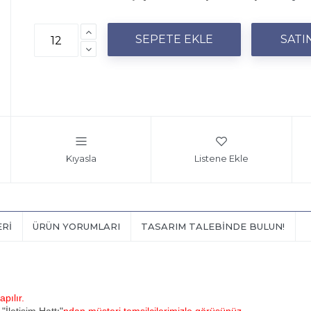
Kıyasla
Listene Ekle
ERI
ÜRÜN YORUMLARI
TASARIM TALEBINDE BULUN!
pılır.