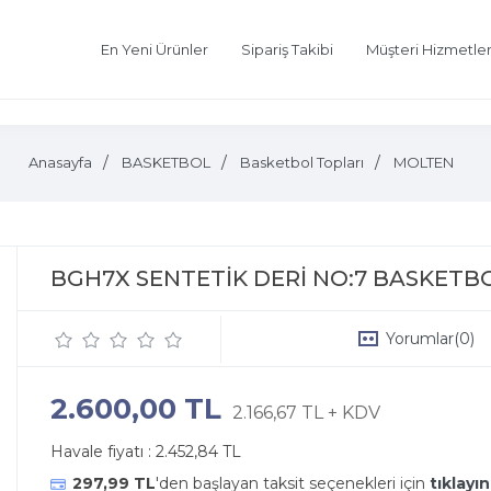
En Yeni Ürünler
Sipariş Takibi
Müşteri Hizmetler
Anasayfa
BASKETBOL
Basketbol Topları
MOLTEN
BGH7X SENTETİK DERİ NO:7 BASKETB
Yorumlar
(0)
2.600,00 TL
2.166,67 TL + KDV
Havale fiyatı :
2.452,84 TL
297,99 TL
'den başlayan taksit seçenekleri için
tıklayın