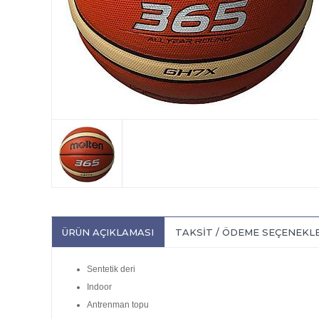
ÜRÜN AÇIKLAMASI
TAKSIT / ÖDEME SEÇENEKL
Sentetik deri
Indoor
Antrenman topu