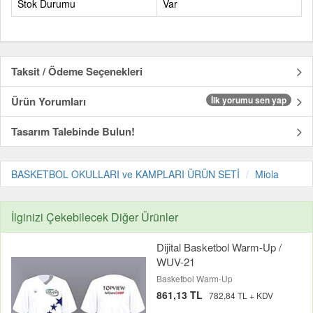
Stok Durumu
Var
Taksit / Ödeme Seçenekleri
Ürün Yorumları
İlk yorumu sen yap
Tasarım Talebinde Bulun!
BASKETBOL OKULLARI ve KAMPLARI ÜRÜN SETİ
Miola
İlginizi Çekebilecek Diğer Ürünler
Dijital Basketbol Warm-Up /
WUV-21
Basketbol Warm-Up
861,13 TL
782,84 TL + KDV