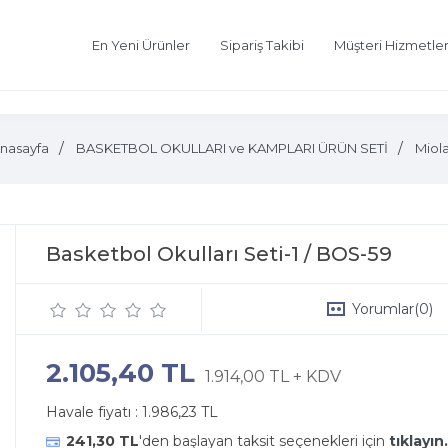
En Yeni Ürünler
Sipariş Takibi
Müşteri Hizmetler
nasayfa
BASKETBOL OKULLARI ve KAMPLARI ÜRÜN SETİ
Miol
Basketbol Okulları Seti-1 / BOS-59
Yorumlar
(0)
2.105,40 TL
1.914,00 TL + KDV
Havale fiyatı :
1.986,23 TL
241,30 TL
'den başlayan taksit seçenekleri için
tıklayın.