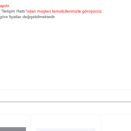
pılır.
u
"İletişim Hattı"
ndan müşteri temsilcilerimizle görüşünüz.
öre fiyatlar değişebilmektedir.