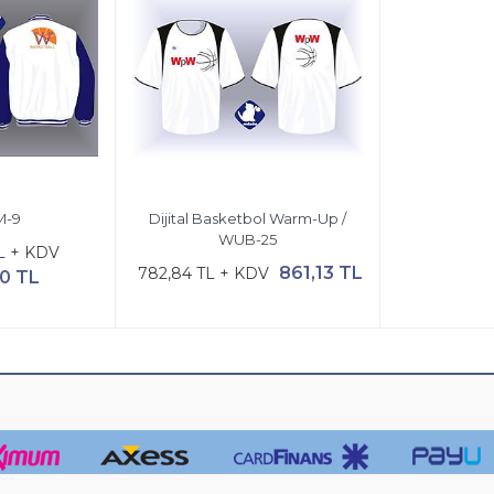
M-9
Dijital Basketbol Warm-Up /
WUB-25
L + KDV
861,13 TL
782,84 TL + KDV
00 TL