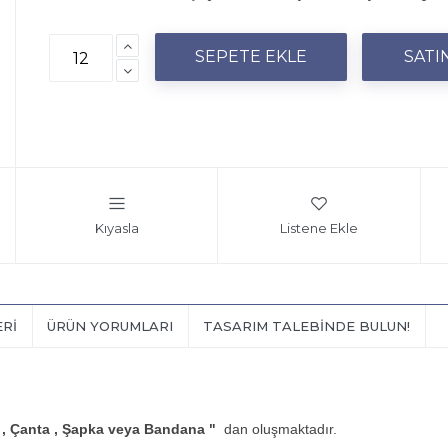
Kıyasla
Listene Ekle
ERI
ÜRÜN YORUMLARI
TASARIM TALEBINDE BULUN!
t , Çanta , Şapka veya Bandana "
dan oluşmaktadır.