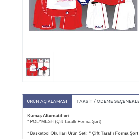
ÜRÜN AÇIKLAMASI
TAKSIT / ÖDEME SEÇENEKL
Kumaş Alternatifleri
* POLYMESH (Çift Taraflı Forma Şort)
* Basketbol Okullları Ürün Seti;
" Çift Taraflı Forma Şor