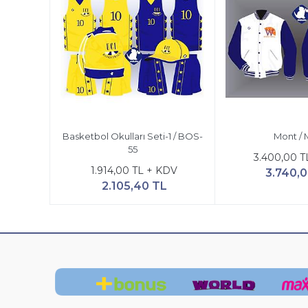
Basketbol Okulları Seti-1 / BOS-
Mont / 
55
3.400,00 T
1.914,00 TL + KDV
3.740,
2.105,40 TL