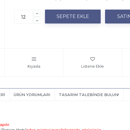
Kıyasla
Listene Ekle
ERI
ÜRÜN YORUMLARI
TASARIM TALEBINDE BULUN!
pılır.