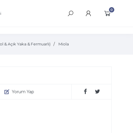
0
i
& Açık Yaka & Fermuarlı)
Miola
Yorum Yap