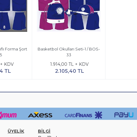
aflı Forma Şort
Basketbol Okulları Seti-1 / BOS-
5
33
 + KDV
1.914,00 TL + KDV
94 TL
2.105,40 TL
ÜYELİK
BİLGİ