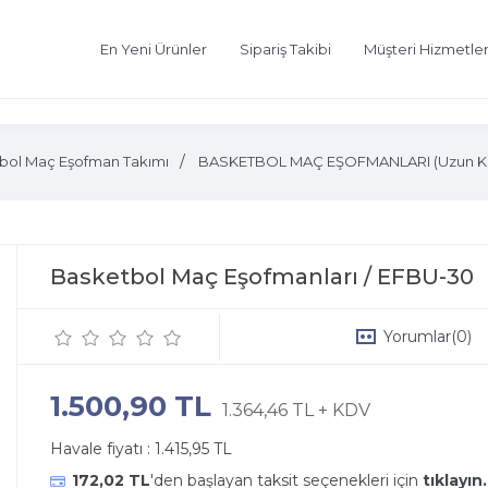
En Yeni Ürünler
Sipariş Takibi
Müşteri Hizmetler
bol Maç Eşofman Takımı
BASKETBOL MAÇ EŞOFMANLARI (Uzun Kol 
Basketbol Maç Eşofmanları / EFBU-30
Yorumlar
(0)
1.500,90 TL
1.364,46 TL + KDV
Havale fiyatı :
1.415,95 TL
172,02 TL
'den başlayan taksit seçenekleri için
tıklayın.