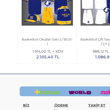
Basketbol Okulları Seti-2 / BOS-
Basketbol Çift Tar
1
/ ÇT-2
1.914,00 TL + KDV
988,12 TL
2.105,40 TL
1.086,
BİZ
ÖDEME
TAKİP ET