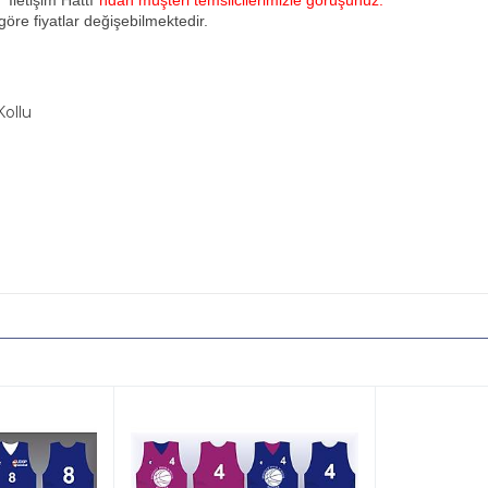
u
"İletişim Hattı"
ndan müşteri temsilcilerimizle görüşünüz.
öre fiyatlar değişebilmektedir.
Kollu