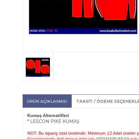
ÜRÜN AÇIKLAMASI
TAKSIT / ÖDEME SEÇENEKL
Kumaş Alternatifleri
* LESCON PİKE KUMAŞ
NOT: Bu sipariş özel üretimdir. Minimum 12 Adet üretim ya