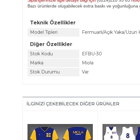
Siparişlerinizle ilgili detaylı bilgi için
(0224)220 93 63
nol
Bazı ürünlerde oluşabilecek extra baskı ve yoğunluğuna g
Teknik Özellikler
Model Tipleri
Fermuarlı/Açık Yaka/Uzun 
Diğer Özellikler
Stok Kodu
EFBU-30
Marka
Miola
Stok Durumu
Var
İLGINIZI ÇEKEBILECEK DIĞER ÜRÜNLER