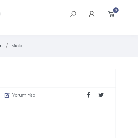
0
i
rt
Miola
Yorum Yap