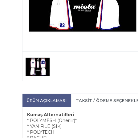
ÜRÜN AÇIKLAMASI
TAKSIT / ÖDEME SEÇENEKL
Kumaş Alternatifleri
* POLYMESH (Önerilir)*
* YAN FİLE (SIK)
* POLYTECH