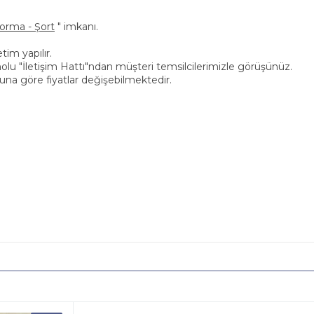
Forma - Şort
" imkanı.
im yapılır.
63 nolu "İletişim Hattı"ndan müşteri temsilcilerimizle görüşünüz.
una göre fiyatlar değişebilmektedir.