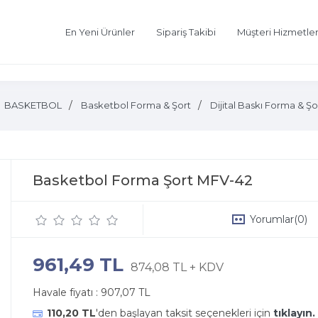
En Yeni Ürünler
Sipariş Takibi
Müşteri Hizmetler
BASKETBOL
Basketbol Forma & Şort
Dijital Baskı Forma & Şo
Basketbol Forma Şort MFV-42
Yorumlar
(0)
961,49 TL
874,08 TL + KDV
Havale fiyatı :
907,07 TL
110,20 TL
'den başlayan taksit seçenekleri için
tıklayın.