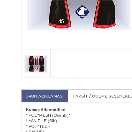
ÜRÜN AÇIKLAMASI
TAKSIT / ÖDEME SEÇENEKL
Kumaş Alternatifleri
* POLYMESH (Önerilir)*
* YAN FİLE (SIK)
* POLYTECH