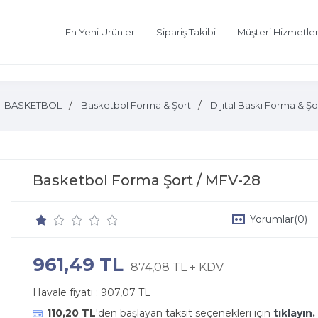
En Yeni Ürünler
Sipariş Takibi
Müşteri Hizmetler
BASKETBOL
Basketbol Forma & Şort
Dijital Baskı Forma & Şo
Basketbol Forma Şort / MFV-28
Yorumlar
(0)
961,49 TL
874,08 TL + KDV
Havale fiyatı :
907,07 TL
110,20 TL
'den başlayan taksit seçenekleri için
tıklayın.