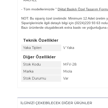
* RACHEL
- Tüm modellerimizde "
Dijital Baskılı Özel Tasarım Form
NOT: Bu sipariş özel üretimdir. Minimum 12 Adet üretim ya
Siparişlerinizle ilgili detaylı bilgi için
(0224)220 93 63
nol
Bazı ürünlerde oluşabilecek extra baskı ve yoğunluğuna g
Teknik Özellikler
Yaka Tipleri
V Yaka
Diğer Özellikler
Stok Kodu
MFV-28
Marka
Miola
Stok Durumu
Var
İLGINIZI ÇEKEBILECEK DIĞER ÜRÜNLER