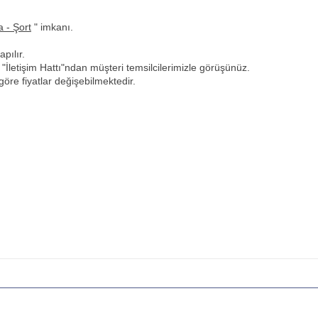
a - Şort
" imkanı.
pılır.
u
"İletişim Hattı"ndan müşteri temsilcilerimizle görüşünüz.
öre fiyatlar değişebilmektedir.