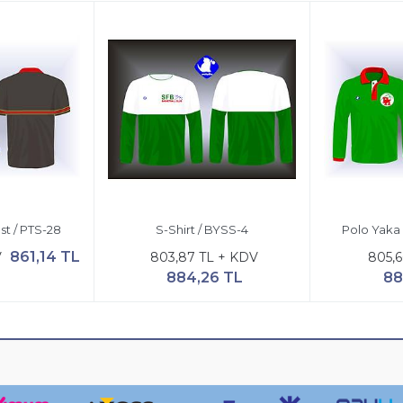
st / PTS-28
S-Shirt / BYSS-4
Polo Yaka 
861,14 TL
V
803,87 TL + KDV
805,6
884,26 TL
88