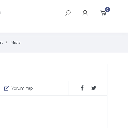
0
i
rt
Miola
Yorum Yap