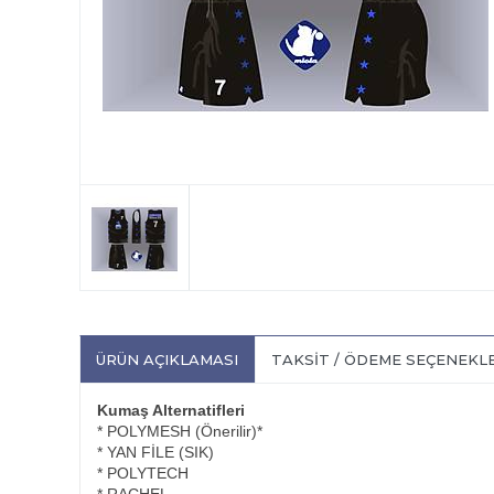
ÜRÜN AÇIKLAMASI
TAKSIT / ÖDEME SEÇENEKL
Kumaş Alternatifleri
* POLYMESH (Önerilir)*
* YAN FİLE (SIK)
* POLYTECH