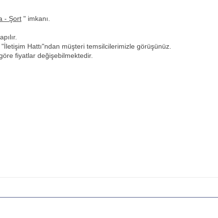
a - Şort
" imkanı.
pılır.
u
"İletişim Hattı"ndan müşteri temsilcilerimizle görüşünüz.
öre fiyatlar değişebilmektedir.