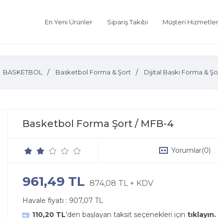
En Yeni Ürünler
Sipariş Takibi
Müşteri Hizmetler
BASKETBOL
Basketbol Forma & Şort
Dijital Baskı Forma & Şo
Basketbol Forma Şort / MFB-4
Yorumlar
(0)
961,49 TL
874,08 TL + KDV
Havale fiyatı :
907,07 TL
110,20 TL
'den başlayan taksit seçenekleri için
tıklayın.