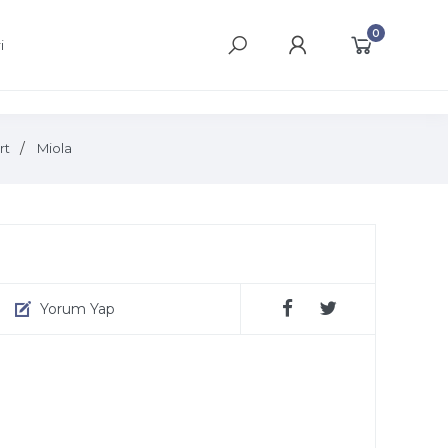
0
i
rt
Miola
Yorum Yap