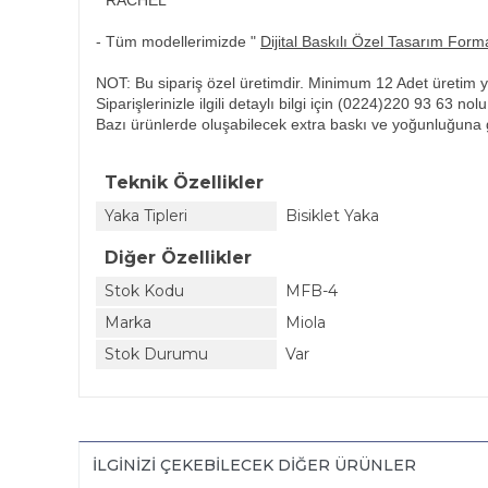
* RACHEL
- Tüm modellerimizde "
Dijital Baskılı Özel Tasarım Form
NOT: Bu sipariş özel üretimdir. Minimum 12 Adet üretim ya
Siparişlerinizle ilgili detaylı bilgi için
(0224)220 93 63
nol
Bazı ürünlerde oluşabilecek extra baskı ve yoğunluğuna g
Teknik Özellikler
Yaka Tipleri
Bisiklet Yaka
Diğer Özellikler
Stok Kodu
MFB-4
Marka
Miola
Stok Durumu
Var
İLGINIZI ÇEKEBILECEK DIĞER ÜRÜNLER