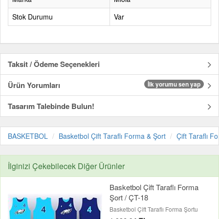
Stok Durumu
Var
Taksit / Ödeme Seçenekleri
Ürün Yorumları
İlk yorumu sen yap
Tasarım Talebinde Bulun!
BASKETBOL
Basketbol Çift Taraflı Forma & Şort
Çift Taraflı F
İlginizi Çekebilecek Diğer Ürünler
Basketbol Çift Taraflı Forma
Şort / ÇT-18
Basketbol Çift Taraflı Forma Şortu