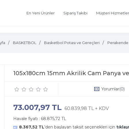
En Yeni Ürünler
Sipariş Takibi
Müşteri Hizmetler
yfa
BASKETBOL
Basketbol Potası ve Gereçleri
Perakende
105x180cm 15mm Akrilik Cam Panya ve
Yorumlar
(0)
73.007,97 TL
60.839,98 TL + KDV
Havale fiyatı :
68.875,72 TL
8.367,52 TL
'den başlayan taksit seçenekleri için
tıklay