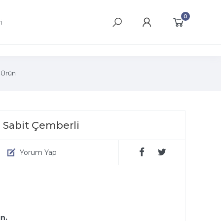
0
i
 Ürün
 Sabit Çemberli
Yorum Yap
ın.