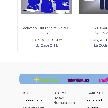
Basketbol Okulları Seti-2 / BOS-
ECBK-17 BASK
24
EŞOFMAN
1.914,00 TL + KDV
1.364,46 T
2.105,40 TL
1.500,9
BİZ
ÖDEME
TAKİP ET
Hesap
Hakkımızda
Facebook
Numaralarımız