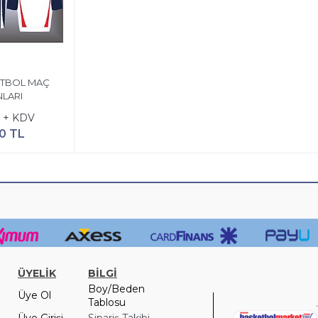
ETBOL MAÇ
LARI
L + KDV
0 TL
ÜYELİK
BİLGİ
Boy/Beden
Üye Ol
Tablosu